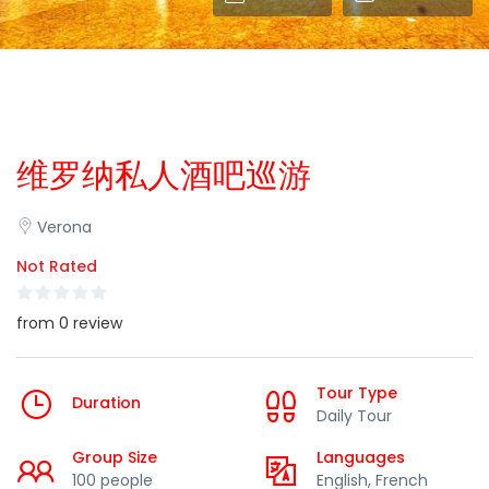
维罗纳私人酒吧巡游
Verona
Not Rated
from 0 review
Tour Type
Duration
Daily Tour
Group Size
Languages
100 people
English, French