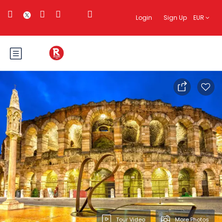
Login
Sign Up
EUR
Tour Video
More Photos