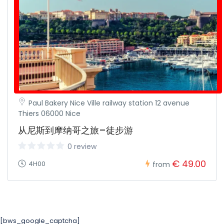
Paul Bakery Nice Ville railway station 12 avenue
Thiers 06000 Nice
从尼斯到摩纳哥之旅–徒步游
0 review
€ 49.00
4H00
from
[bws_google_captcha]