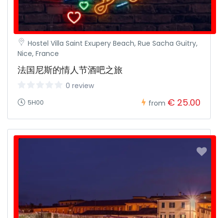
Hostel Villa Saint Exupery Beach, Rue Sacha Guitry,
Nice, France
法国尼斯的情人节酒吧之旅
0 review
€ 25.00
5H00
from