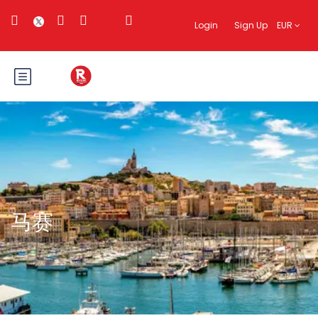
Login
Sign Up
EUR
马赛