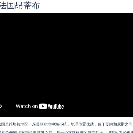
法国昂蒂布
法国里维埃拉地区一座美丽的地中海小镇，地理位置优越，位于戛纳和尼斯之间
半岛位于安提布和胡安莱潘之间，是一个充满格调的度假胜地，拥有热闹的夜