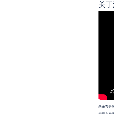
关于
昂蒂布是
安提布角