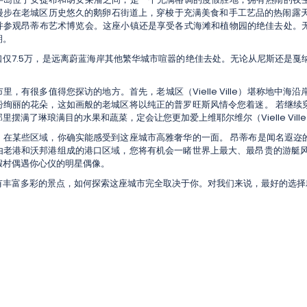
漫步在老城区历史悠久的鹅卵石街道上，穿梭于充满美食和手工艺品的热闹露天
并参观昂蒂布艺术博览会。这座小镇还是享受各式海滩和植物园的绝佳去处。
期。
口仅7.5万，是远离蔚蓝海岸其他繁华城市喧嚣的绝佳去处。无论从尼斯还是戛
里，有很多值得您探访的地方。首先，老城区（Vielle Ville）堪称地中海沿
纷绚丽的花朵，这如画般的老城区将以纯正的普罗旺斯风情令您着迷。 若继续
里摆满了琳琅满目的水果和蔬菜，定会让您更加爱上维耶尔维尔（Vielle Vill
，在某些区域，你确实能感受到这座城市高雅奢华的一面。 昂蒂布是闻名遐迩
由老港和沃邦港组成的港口区域，您将有机会一睹世界上最大、最昂贵的游艇风
假村偶遇你心仪的明星偶像。
有丰富多彩的景点，如何探索这座城市完全取决于你。对我们来说，最好的选择就