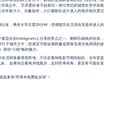
市场之中。 艺术爱好者不妨前往一座12世纪的城堡欣赏毕加索
无论年龄大小、兴趣如何，人们都能在这片迷人的海滨地区度过
纳出发，乘坐火车仅需25分钟，您便能完全沉浸在安提布迷人的
岸最适合在Instagram上分享的景点之一。鹅卵石铺就的街道，
穿行于城市之中，您甚至可能会偶然邂逅那座充满当地风情的迷
e）那份“小镇”般的魅力。
的名流和富豪度假胜地，不仅在戛纳电影节期间如此，全年皆是
采。 如果你沿着海岸线散步，走到昂蒂布角，甚至有可能在某
是参加“昂蒂布免费徒步游”！