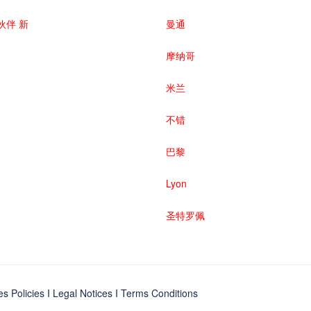
伙伴 新
曼通
摩纳哥
米兰
不错
巴黎
Lyon
圣特罗佩
es Policies
I
Legal Notices
I
Terms Conditions