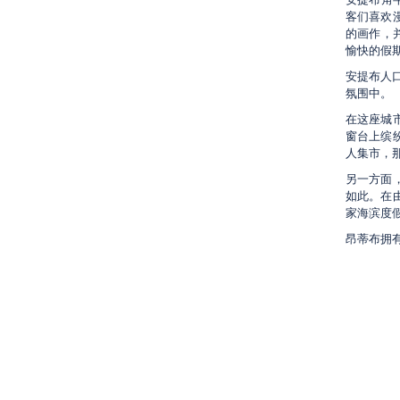
客们喜欢
的画作，
愉快的假
安提布人
氛围中。
在这座城市
窗台上缤
人集市，那
另一方面
如此。在
家海滨度
昂蒂布拥