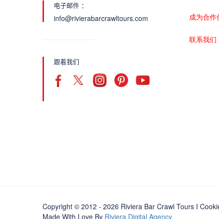
电子邮件 ：
成为合作
info@rivierabarcrawltours.com
联系我们
跟着我们
Copyright © 2012 - 2026 Riviera Bar Crawl Tours
I Cooki
Made With Love By
Riviera Digital Agency