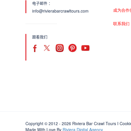
电子邮件 ：
成为合作
info@rivierabarcrawltours.com
联系我们
跟着我们
Copyright © 2012 - 2026 Riviera Bar Crawl Tours
I Cooki
Made With Love By
Riviera Digital Agency