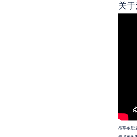
关于
昂蒂布是
安提布角