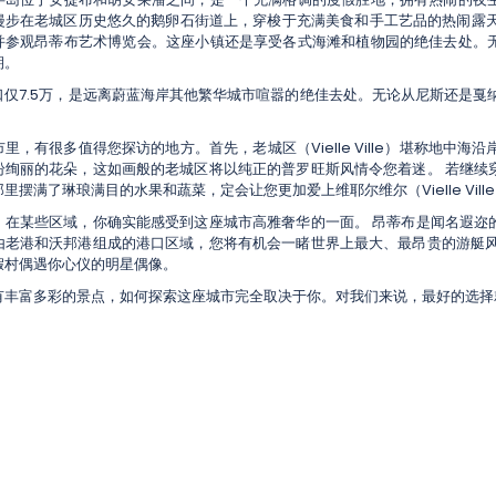
漫步在老城区历史悠久的鹅卵石街道上，穿梭于充满美食和手工艺品的热闹露天
并参观昂蒂布艺术博览会。这座小镇还是享受各式海滩和植物园的绝佳去处。
期。
口仅7.5万，是远离蔚蓝海岸其他繁华城市喧嚣的绝佳去处。无论从尼斯还是戛
里，有很多值得您探访的地方。首先，老城区（Vielle Ville）堪称地中海沿
纷绚丽的花朵，这如画般的老城区将以纯正的普罗旺斯风情令您着迷。 若继续
里摆满了琳琅满目的水果和蔬菜，定会让您更加爱上维耶尔维尔（Vielle Vill
，在某些区域，你确实能感受到这座城市高雅奢华的一面。 昂蒂布是闻名遐迩
由老港和沃邦港组成的港口区域，您将有机会一睹世界上最大、最昂贵的游艇风
假村偶遇你心仪的明星偶像。
有丰富多彩的景点，如何探索这座城市完全取决于你。对我们来说，最好的选择就