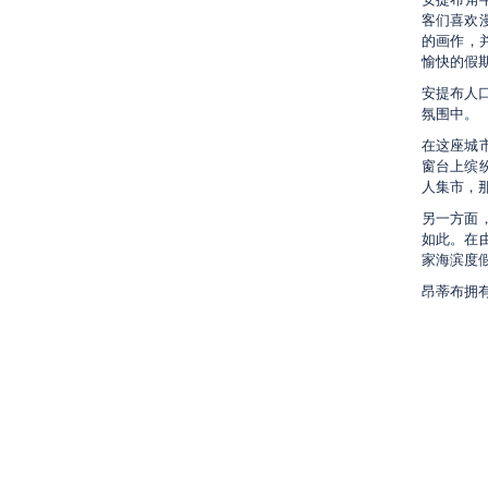
客们喜欢
的画作，
愉快的假
安提布人
氛围中。
在这座城市
窗台上缤
人集市，那
另一方面
如此。在
家海滨度
昂蒂布拥