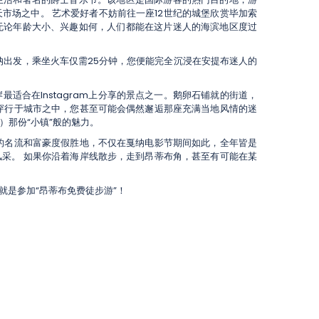
市场之中。 艺术爱好者不妨前往一座12世纪的城堡欣赏毕加索
无论年龄大小、兴趣如何，人们都能在这片迷人的海滨地区度过
纳出发，乘坐火车仅需25分钟，您便能完全沉浸在安提布迷人的
岸最适合在Instagram上分享的景点之一。鹅卵石铺就的街道，
穿行于城市之中，您甚至可能会偶然邂逅那座充满当地风情的迷
e）那份“小镇”般的魅力。
的名流和富豪度假胜地，不仅在戛纳电影节期间如此，全年皆是
采。 如果你沿着海岸线散步，走到昂蒂布角，甚至有可能在某
是参加“昂蒂布免费徒步游”！