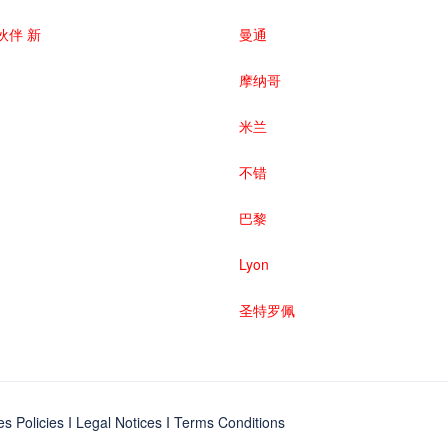
伙伴 新
曼通
摩纳哥
米兰
不错
巴黎
Lyon
圣特罗佩
es Policies
I
Legal Notices
I
Terms Conditions