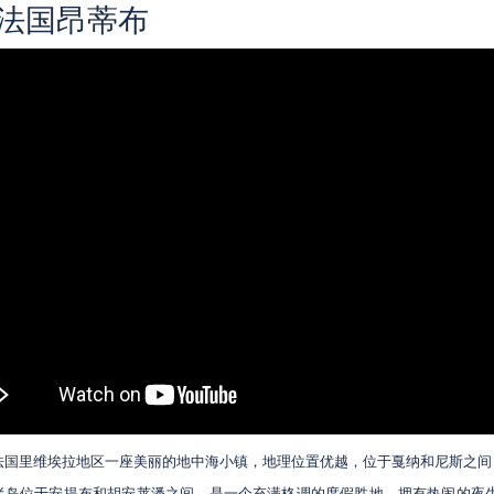
法国昂蒂布
法国里维埃拉地区一座美丽的地中海小镇，地理位置优越，位于戛纳和尼斯之间
半岛位于安提布和胡安莱潘之间，是一个充满格调的度假胜地，拥有热闹的夜