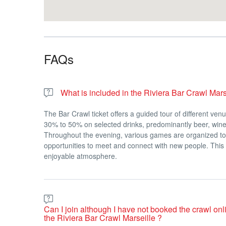
Вы говорите нам, чего хотите, а мы делаем все ост
Забронируйте свое место
Присоединяйтесь к
Marseille Bar Crawl
, где Вас жд
FAQs
и финал в виде поздней ночной
дискотеки
.
Откройте для себя ночную жизнь Марселя простым
Бронируйте онлайн прямо сейчас – количество 
What is included in the Riviera Bar Crawl Marse
The Bar Crawl ticket offers a guided tour of different ven
30% to 50% on selected drinks, predominantly beer, wine 
Throughout the evening, various games are organized to 
opportunities to meet and connect with new people. This 
enjoyable atmosphere.
Can I join although I have not booked the crawl onlin
the Riviera Bar Crawl Marseille ?