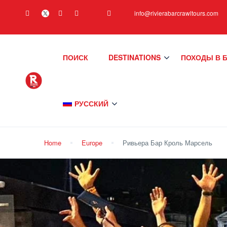
info@rivierabarcrawltours.com
ПОИСК
DESTINATIONS
ПОХОДЫ В 
РУССКИЙ
Home
Europe
Ривьера Бар Кроль Марсель