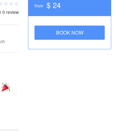
$ 24
from
m 0 review
BOOK NOW
nch
ь
я