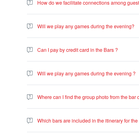
How do we facilitate connections among guests
Your lively team will introduce you to fellow participant
and limbo to encourage interaction and connection. Additi
Will we play any games during the evening?
welcomed and engaged.
We will be playing games during the evening, depending o
body shots or French Paquito.
Can I pay by credit card in the Bars ?
Majority of the bars we visit accepts cards, however, in
also have one bar that does not accept cards at all, an
Will we play any games during the evening ?
We will be playing games during the evening, depending
Where can I find the group photo from the bar 
You can access photos through our Instagram account
h
or via our Facebook page
https://www.facebook.com/pub.
Which bars are included in the itinerary for the
Our bar crawl takes you to a range of establishments, wi