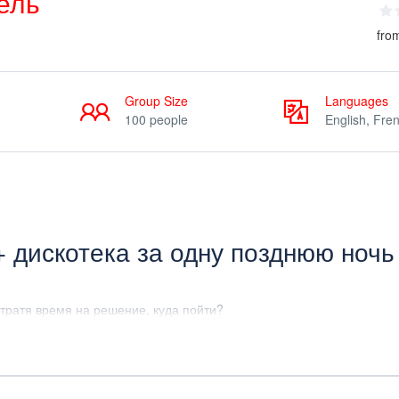
ель
fro
Group Size
Languages
100 people
English, Fre
 + дискотека за одну позднюю ноч
 тратя время на решение, куда пойти?
б провести ночь в веселом, светском,
 большой группе, следуйте за нашими ведущими, откройте для себ
кончить вечер.