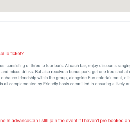
альное.
ут бары, бесплатные шоты, акции на напитки,
 способом.
мест ограничено
ille ticket?
ues, consisting of three to four bars. At each bar, enjoy discounts rangi
and mixed drinks. But also receive a bonus perk: get one free shot at 
enhance friendship within the group, alongside Fun entertainment, off
is all complemented by Friendly hosts committed to ensuring a lively a
e in advanceCan I still join the event if I haven't pre-booked on