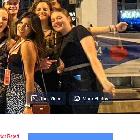
Tour Video
More Photos
Not Rated