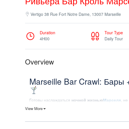
Ривьера Бар Кроль Марс
Vertigo 38 Rue Fort Notre Dame, 13007 Marseille
Duration
Tour Type
4H00
Daily Tour
Overview
Marseille Bar Crawl: Бары
Готовы наслаждаться
ночной жизнью
Марселя
, не
Наш
Marseille Bar Crawl
– это самый простой спосо
View More
и хорошо организованном месте. Присоединитесь к
несколько баров,
и завершите ночь в
диско-баре
, чтобы идеально за