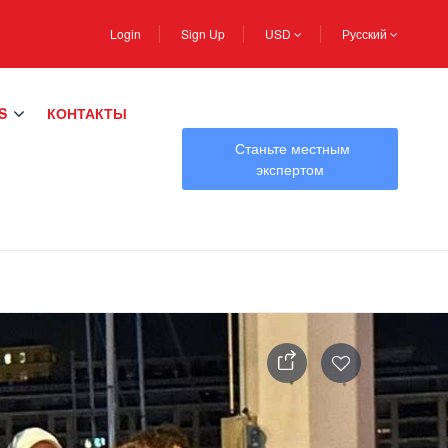
Login
Sign Up
USD
Русский
S
КОНТАКТЫ
Станьте местным
экспертом