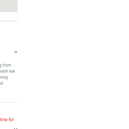
ng from
each bar.
ering
nd
line for