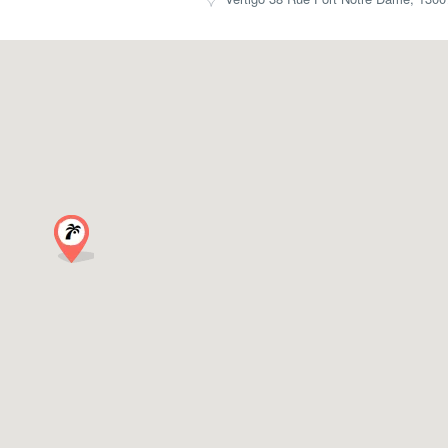
рупп и мероприятий
ня рождения в Марселе
,
ики
,
социальная, живая и легко организуемая
деальный выбор.
ездкой
ких шлепанцев, спортивных костюмов, футбольных маек, плавател
, Вы можете пропустить одно место проведения и один бесплатны
о заполняются, поэтому рекомендуется заранее бронировать мест
тственно.
ндивидуальные вечера в Марсел
вания
дней рождения
,
Марселе
.