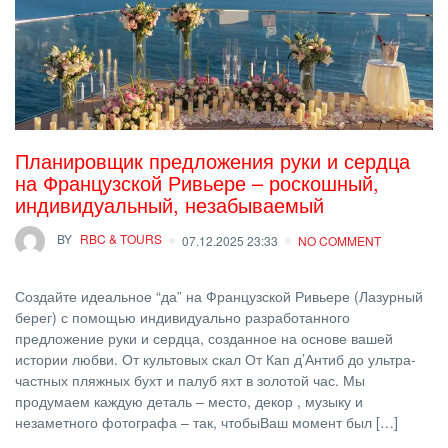
Планировщик предложения руки и сердца
на Французской Ривьере – роскошный,
индивидуальный, незабываемый
BY
RBC & TOURS
07.12.2025 23:33
NO COMMENT
Создайте идеальное “да” на Французской Ривьере (Лазурный
берег) с помощью индивидуально разработанного
предложение руки и сердца, созданное на основе вашей
истории любви. От культовых скал От Кап д’Антиб до ультра-
частных пляжных бухт и палуб яхт в золотой час. Мы
продумаем каждую деталь – место, декор , музыку и
незаметного фотографа – так, чтобыВаш момент был […]