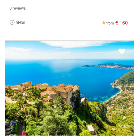
0 reviews
€ 160
9H00
from