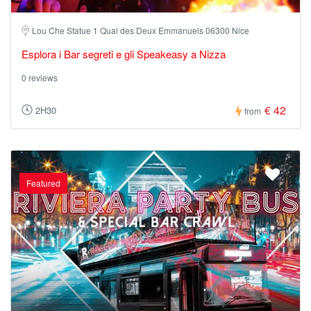
Lou Che Statue 1 Quai des Deux Emmanuels 06300 Nice
Esplora i Bar segreti e gli Speakeasy a Nizza
0 reviews
€ 42
2H30
from
Featured