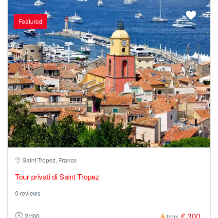
Featured
Saint-Tropez, France
Tour privati di Saint Tropez
0 reviews
€ 300
2H00
from