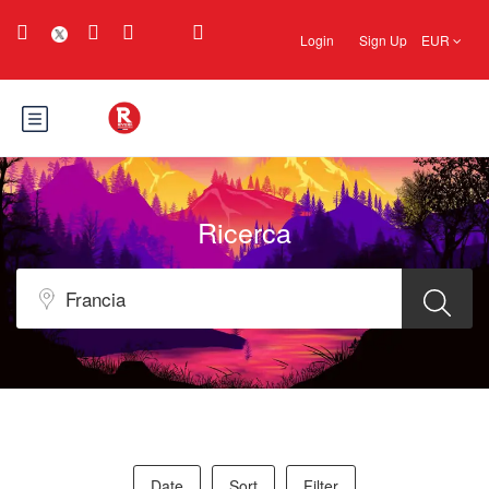
Login
Sign Up
EUR
Ricerca
Date
Sort
Filter