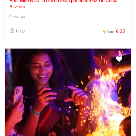
Beer Bike Nice: la bici da festa per eccellenza in Costa
Azzurra
0 reviews
€ 35
1H00
from