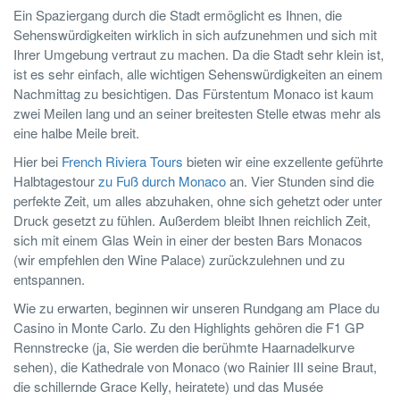
Ein Spaziergang durch die Stadt ermöglicht es Ihnen, die
Sehenswürdigkeiten wirklich in sich aufzunehmen und sich mit
Ihrer Umgebung vertraut zu machen. Da die Stadt sehr klein ist,
ist es sehr einfach, alle wichtigen Sehenswürdigkeiten an einem
Nachmittag zu besichtigen. Das Fürstentum Monaco ist kaum
zwei Meilen lang und an seiner breitesten Stelle etwas mehr als
eine halbe Meile breit.
Hier bei
French Riviera Tours
bieten wir eine exzellente geführte
Halbtagestour
zu Fuß durch Monaco
an. Vier Stunden sind die
perfekte Zeit, um alles abzuhaken, ohne sich gehetzt oder unter
Druck gesetzt zu fühlen. Außerdem bleibt Ihnen reichlich Zeit,
sich mit einem Glas Wein in einer der besten Bars Monacos
(wir empfehlen den Wine Palace) zurückzulehnen und zu
entspannen.
Wie zu erwarten, beginnen wir unseren Rundgang am Place du
Casino in Monte Carlo. Zu den Highlights gehören die F1 GP
Rennstrecke (ja, Sie werden die berühmte Haarnadelkurve
sehen), die Kathedrale von Monaco (wo Rainier III seine Braut,
die schillernde Grace Kelly, heiratete) und das Musée