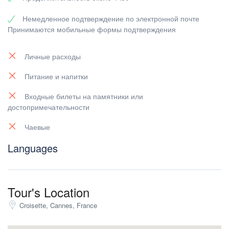
Антибы :
Немедленное подтверждение по электронной почте
Принимаются мобильные формы подтверждения
Расположенный на западном берегу “Baie des Anges”, Антиб
приютился на побережье между двумя заливами, Салис и
Сен-Рош. Пристань для яхт, мощеный старый город и Кап
Личные расходы
д’Антиб – обязательные объекты для посещения во время
Питание и напитки
Вашего пребывания в Антибе, а также его чудесные пляжи.
Входные билеты на памятники или
достопримечательности
Чаевые
Languages
Tour's Location
Croisette, Cannes, France