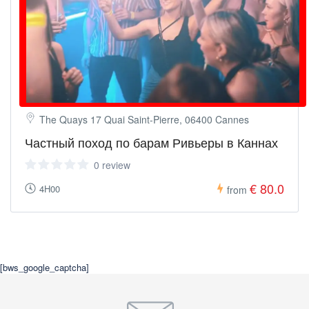
The Quays 17 Quai Saint-Pierre, 06400 Cannes
Частный поход по барам Ривьеры в Каннах
0 review
€ 80.0
4H00
from
[bws_google_captcha]