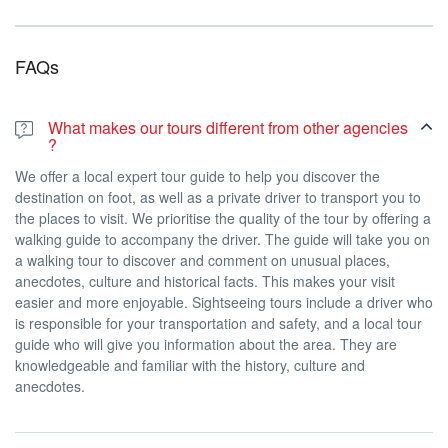
FAQs
Забронируйте свой фантастический
экскурсионный тур в Канны, Антиб и Сен-
What makes our tours different from other agencies
Поль-де-Ванс:
?
Сообщите нам, какие или сколько из этих мест Вы хотите
We offer a local expert tour guide to help you discover the
посетить, сколько человек, куда именно Вы хотите поехать, что
destination on foot, as well as a private driver to transport you to
Вы хотите увидеть, должны ли мы забрать Вас из отеля, на
the places to visit. We prioritise the quality of the tour by offering a
каком языке Вы говорите и т.д.
walking guide to accompany the driver. The guide will take you on
a walking tour to discover and comment on unusual places,
Этот тур полностью адаптирован к Вашим конкретным
anecdotes, culture and historical facts. This makes your visit
потребностям.
easier and more enjoyable. Sightseeing tours include a driver who
is responsible for your transportation and safety, and a local tour
guide who will give you information about the area. They are
Цены на индивидуальные туры на полдня
knowledgeable and familiar with the history, culture and
Пешеходная экскурсия
anecdotes.
От 1 до 6 человек:
350€
От 7 до 15 человек:
450€