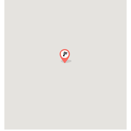
Сен-Поль-де-Ванс :
Сен-Поль-дю-Ванс – это деревня художников par excellence.
Он стал ведущим центром современного искусства с тех пор,
как в 1964 году здесь появился Фонд Мейгта (Fondation
Maeght). Очаровательные площади, уникальные памятники и
художественные открытия придают городу особое
очарование.