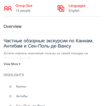
Group Size
Languages
15 people
English
Overview
Частные обзорные экскурсии по Каннам,
Антибам и Сен-Поль-де-Вансу
Хотите извлечь максимум пользы из своей поездки на
Лазурный берег?
View More
Что может быть лучше, чем обзорная экскурсия по самым
впечатляющим городам с профессиональным гидом?
HIGHLIGHTS
Позвольте нам немного рассказать Вам о том, чего Вы можете
ожидать:
Канны
Канны :
Антибы
Между красными скалами гор Эстерель и поросшими лесом
островами Иль-де-Лерен лежит всемирно известный город
Сен-Поль-де-Ванс