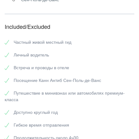
Канны
. Он завоевал свою популярность благодаря
проведению престижного Международного кинофестиваля, на
котором фильмы со всего мира соревнуются за Золотую
пальмовую ветвь в нескольких категориях. Помимо звезд и
Included/Excluded
старлеток, блеска и гламура, здесь есть множество
исторических достопримечательностей.
Частный живой местный гид
Личный водитель
Встреча и проводы в отеле
Посещение Канн Антиб Сен-Поль-де-Ванс
Путешествие в минивэнах или автомобилях премиум-
класса
Доступно круглый год
Гибкое время отправления
Продолжительность около 4ч30