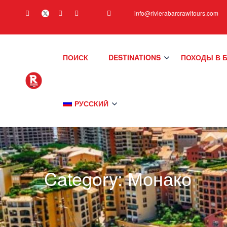
info@rivierabarcrawltours.com
ПОИСК
DESTINATIONS
ПОХОДЫ В 
РУССКИЙ
Category:
Монако