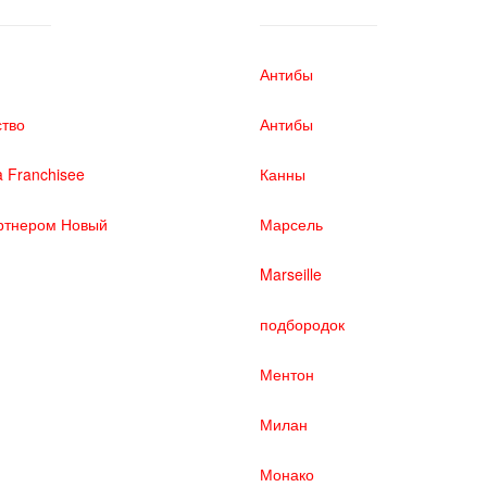
Антибы
ство
Антибы
 Franchisee
Канны
ртнером Новый
Марсель
Marseille
подбородок
Ментон
Милан
Монако