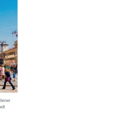
liener
adt