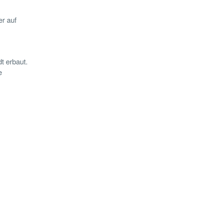
r auf
t erbaut.
e