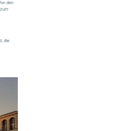
 Von den
n zum
, die