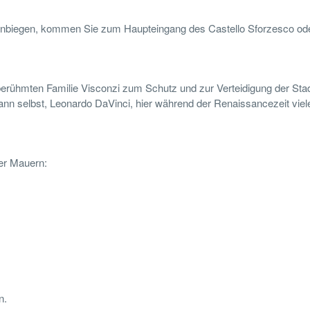
einbiegen, kommen Sie zum Haupteingang des Castello Sforzesco ode
ühmten Familie Visconzi zum Schutz und zur Verteidigung der Stad
nn selbst, Leonardo DaVinci, hier während der Renaissancezeit viel
er Mauern:
n.