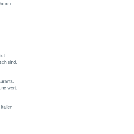
nehmen
ist
isch sind.
urants.
rung wert.
Italien