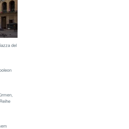
iazza del
poleon
Türmen,
 Reihe
esem