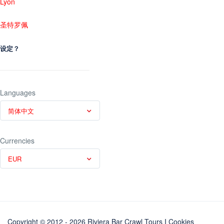
Lyon
圣特罗佩
设定？
Languages
简体中文
Currencies
EUR
Copyright © 2012 - 2026 Riviera Bar Crawl Tours
I Cookies