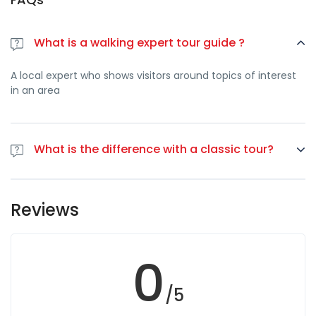
可以在迷人的老城区购物，沿着海滨长廊漫步，或惊叹于美丽的尼
斯圣尼古拉大教堂。
What is a walking expert tour guide ?
也许你和你的朋友或家人正在尼斯度假，而只是想去圣特罗佩玩一
天？在里维埃拉酒吧爬行，我们可以提供帮助。
A local expert who shows visitors around topics of interest
我们可以提供一个全天的定制旅游套餐，其中包括你的所有交通。
in an area
这意味着我们将把你从你在尼斯的酒店或住宿地带到圣特罗佩。在
这里，您将在我们的专家级当地导游的带领下，享受一次小镇之
旅，然后我们会及时把您送回尼斯，享用晚餐! 本套餐的费用取决于
您的团队人数。对于1至6人的旅游团，该套餐的费用为690欧元，而
What is the difference with a classic tour?
对于7至15人的大型团队，该费用则上升至1090欧元。请记住，这包
括你的所有交通和整个旅游团的导游观光。
You are just you with your guide tour ! If you would like to
最好的豪华圣特罗佩旅游
wait a short or a long moment in one place is possible . It's
Reviews
a private tour so you do what ever you want .
你可能还记得，在本文的早些时候，我们提到我们也可以在圣特罗
佩提供定制旅游，以满足您的需求。如果你正在计划一个更奢侈的
旅行，那么我们将提供帮助。
0
除了我们在圣特罗佩的徒步旅行之外，我们还可以提供更多的独家
套餐选择。你想不想参加一次私人游船之旅，从水上看一看圣特罗
/5
佩，看看港口游艇的百万富翁们是怎么做的？或者你更喜欢在旅游