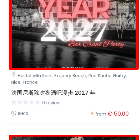
Hostel Villa Saint Exupery Beach, Rue Sacha Guitry,
Nice, France
法国尼斯除夕夜酒吧漫步 2027 年
0 review
€ 50.00
5H00
from