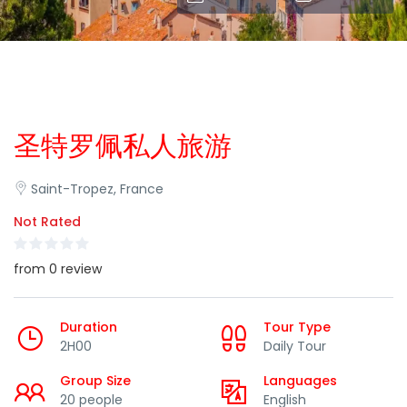
圣特罗佩私人旅游
Saint-Tropez, France
Not Rated
from 0 review
Duration
Tour Type
2H00
Daily Tour
Group Size
Languages
20 people
English