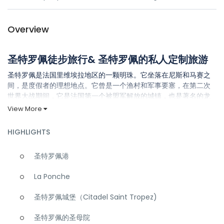
Overview
圣特罗佩徒步旅行& 圣特罗佩的私人定制旅游
圣特罗佩是法国里维埃拉地区的一颗明珠。它坐落在尼斯和马赛之
间，是度假者的理想地点。它曾是一个渔村和军事要塞，在第二次
世界大战期间，它是法国第一个被盟军解放的城镇，也是著名的龙
门行动。如今，圣特罗佩因其长长的沙滩、灿烂的夏季天气和独特
View More
的聚会场所而更加出名。它是欧洲和其他地区游客的热门度假目的
地，同时也是著名的名人聚集地。
HIGHLIGHTS
在
Riviera Bar Crawls
，我们提供圣特罗佩的导游服务，帮助我们的
客户从他们的访问中获得最大收益。我们可以为您提供一个固定的
圣特罗佩港
旅游套餐，或创建一个定制的旅游，以满足您的需求。如果您想了
解更多关于我们提供的套餐的信息，那么请继续阅读!
La Ponche
圣特罗佩城堡（Citadel Saint Tropez)
您在圣特罗佩的私人旅游中会看到什么
圣特罗佩的圣母院