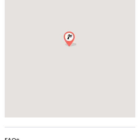
如果您预订了我们的圣特罗佩私人旅游，那么保证会有专业的当地
导游带您参观这个小镇，他们对圣特罗佩非常了解。他们会告诉你
所有关于景点的历史，以及能够指出该地区最好的咖啡馆和商店。
如果你是第一次来圣特罗佩，需要帮助，那就再好不过了。
我们预先安排的圣特罗佩私人步行之旅持续约两个小时。对于1至6
人的团队，该套餐提供的优惠价格仅为200欧元。对于7至15人的团
队，这一价格上升到仅为300欧元，代表了极高的价值。这些优惠价
格不会永远持续下去，所以一定要在这个优惠价格下预订你的旅
行。
你不会找到比这更有价值的圣特罗佩私人旅游，这是开始你在法国
里维埃拉度假的完美方式。
夏天，价格是：
1-6人：200欧元
7-15人：300欧元
每多一个人。成人+20欧元
从尼斯出发的圣特罗佩私人旅游
圣特罗佩并不是法国里维埃拉地区的唯一目的地。与戛纳、摩纳
哥、芒通等地相邻的是尼斯，这个美丽的城市非常值得一游。游客
FAQs