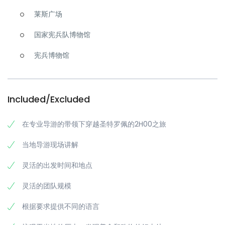
圣特罗佩有很多值得参观的地方和值得看的东西。以下是您与我们
一起参加圣特罗佩私人旅游时将参观的一小部分景点。这份清单绝
莱斯广场
非详尽无遗，在圣特罗佩逗留期间，你还会想去很多其他景点。
国家宪兵队博物馆
圣特罗佩
圣特罗佩港口。
也许圣特罗佩最具代表性的特征是它的小而独
宪兵博物馆
特的港口。在一年中的任何时候，这里都会挤满了豪华的超级
游艇和一些小型船只，度过一个下午的好方法就是在港口周围
闲逛，欣赏美景。长廊上有许多咖啡馆和商店，所以你可以在
散步时享受茶点。
Included/Excluded
拉庞什。
作为圣特罗佩的老区，拉庞什拥有漂亮的建筑、狭窄
的街道和杂乱的咖啡馆、商店和餐馆。这里的建筑错落有致，
给人一种几乎是中世纪的感觉，但又有一种美丽的现代优雅。
在专业导游的带领下穿越圣特罗佩的2H00之旅
La Ponche一直延伸到海滨，在那里你可以享受浪漫的海滨
当地导游现场讲解
晚餐，观看圣特罗佩著名的日落。
圣特罗佩城堡。
圣特罗佩城堡坐落在一座山上，俯瞰全镇，是
灵活的出发时间和地点
一座17世纪的古老堡垒，几个世纪以来一直保护着圣特罗佩。
如今，由于威胁大大减少，城堡已被改造成一个航海博物馆，
灵活的团队规模
而风景优美的屋顶露台也向公众开放。
圣特罗佩的圣母院。
这座巴洛克风格的教堂可以追溯到19世
根据要求提供不同的语言
纪，是圣特罗佩最著名的地标之一。它被漆成令人愉快的粉红
色，并有一个标志性的钟楼，你一定会想去探索这个美妙的景