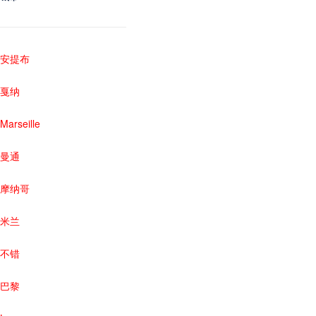
安提布
戛纳
Marseille
曼通
摩纳哥
米兰
不错
巴黎