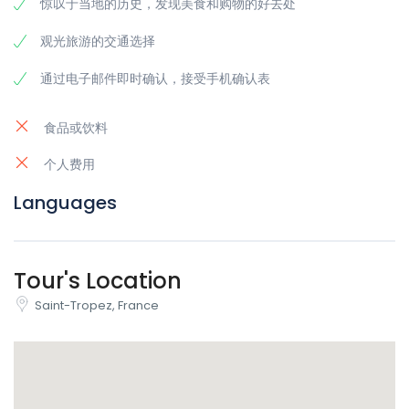
惊叹于当地的历史，发现美食和购物的好去处
点。
莱塞斯广场。
Lices广场与圣特罗佩的其他公共广场不同的
观光旅游的交通选择
是，一排排百年老树占据了整个中心。在树丛中漫步是一种非
常宁静的体验，广场两旁有许多咖啡馆，你可以在那里喝咖
通过电子邮件即时确认，接受手机确认表
啡。
La Gendarmerie Nationale博物馆。
这个文化博物馆位于
一个前宪兵队（类似于警察局）内，重点关注艺术和电影摄
食品或饮料
影。庆祝圣特罗佩当地的电影历史，对于法国电影爱好者来
说，它非常值得一游。而令人印象深刻的宪兵队也很值得从外
个人费用
面看一看。
Languages
Annonciade博物馆。
圣特罗佩的另一个最好的博物馆，位
于一个前小教堂内，可以追溯到15世纪。这座标志性的建筑现
在展示了在圣特罗佩生活和工作过的著名艺术家的各种艺术作
品。博物馆里悬挂的一些艺术家的作品包括亨利-马蒂斯、皮
Tour's Location
埃尔-博纳尔和乔治-布拉克。
现在你知道你可以在圣特罗佩看到什么，你需要一些关于我们在该
Saint-Tropez, France
镇提供的私人旅游的更多信息
我们的圣特罗佩私人旅游