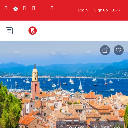
Login
Sign Up
EUR
Tour Video
More Photos