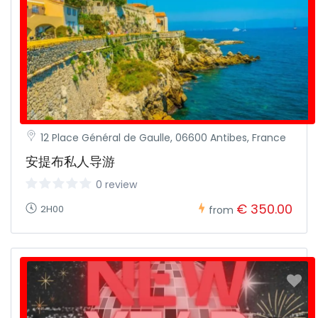
12 Place Général de Gaulle, 06600 Antibes, France
安提布私人导游
0 review
€ 350.00
2H00
from