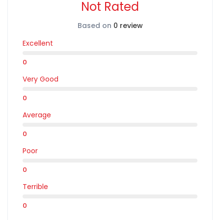
之后花几个小时购物，深入到该镇著名的独家购物区？或者你甚至
Not Rated
可以在圣特罗佩高尔夫俱乐部享受一轮高尔夫，这是欧洲最漂亮的
地方之一，可以打几个洞。
Based on
0 review
如果您有兴趣讨论这些选项中的任何一个，或者如果您对如何在圣
Excellent
特罗佩度过您的时间有自己的想法，那么请
联系
。Riviera Bar
Crawls的热心团队将乐意提供任何帮助。
0
圣特罗佩是法国里维埃拉地区的一个必游之地。如果你是第一次访
Very Good
问该地区，那么导游是确保你不会错过任何东西的最好方式。
Riviera Bar Crawls
提供一系列的旅游套餐，也很乐意尝试和满足您
0
的任何定制旅游要求。无论您是住在圣特罗佩本身，还是计划从附
近的里维埃拉的某个目的地来参观一天，肯定会有适合您的套餐。
Average
要咨询您的行程，只需
与Riviera Bar Crawls取得联系
。
0
Riviera Bar Crawls还提供法国里维埃拉其他目的地的旅游，如戛
纳、摩纳哥、尼斯和芒通。有关这些旅游的更多信息，请查询
Poor
Riviera Bar Crawls网站。
0
Terrible
0