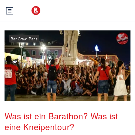
Bar Crawl Paris
Was ist ein Barathon? Was ist
eine Kneipentour?