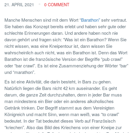
21. APRIL 2021
0 COMMENT
Manche Menschen sind mit dem Wort “
Barathon”
sehr vertraut.
Sie haben das Konzept bereits erlebt und haben sehr gute oder
schlechte Erinnerungen daran. Und andere haben noch nie
davon gehört und fragen sich: “Was ist ein Barathon? Wenn Sie
nicht wissen, was eine Kneipentour ist, dann wissen Sie
wahrscheinlich auch nicht, was ein Barathon ist. Denn das Wort
Barathon ist die französische Version der Begriffe “pub crawl”
oder “bar crawl”. Es ist eine Zusammenziehung der Wörter “bar”
und “marathon”.
Es ist eine Aktivität, die darin besteht, in Bars zu gehen.
Natürlich liegen die Bars nicht 42 km auseinander. Es geht
darum, die ganze Zeit durchzuhalten, denn in jeder Bar muss
man mindestens ein Bier oder ein anderes alkoholisches
Getränk trinken. Der Begriff stammt aus dem Vereinigten
Königreich und macht Sinn, wenn man weiß, was “to crawl”
bedeutet. In der Tat bedeutet dieses Verb auf Französisch
“kriechen”. Also das Bild des Kriechens von einer Kneipe zur