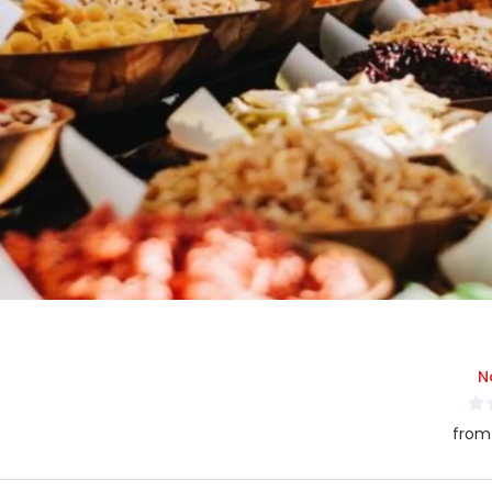
N
from