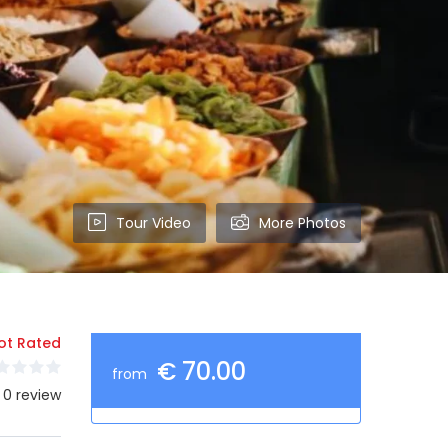
Tour Video
More Photos
ot Rated
€ 70.00
from
 0 review