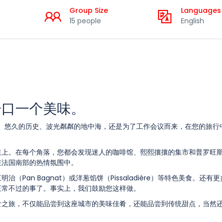
Group Size
Languages
15 people
English
一口一个美味。
日照、悠久的历史、波光粼粼的地中海，还是为了工作会议而来，在您的旅行
道上。在每个角落，您都会发现迷人的咖啡馆、熙熙攘攘的集市和普罗旺
在法国南部的热情氛围中。
三明治（
Pan Bagnat
）或洋葱馅饼（
Pissaladière
）等特色美食。还有更
正常不过的事了。事实上，我们鼓励您这样做。
食之旅，不仅能品尝到这座城市的美味佳肴，还能品尝到传统甜点，当然