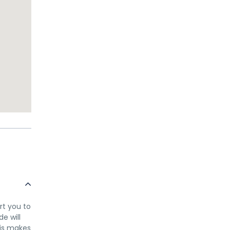
rt you to
e will
his makes