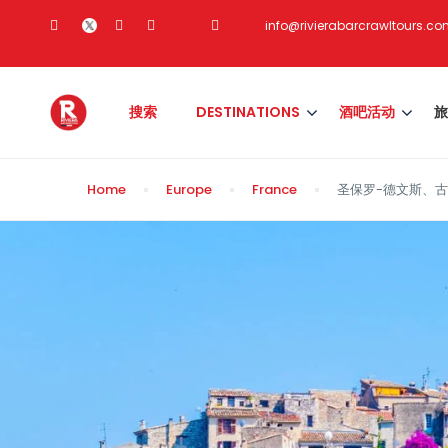
info@rivierabarcrawltours.c
搜索
DESTINATIONS
酒吧活动
旅
Home
Europe
France
圣保罗-德文斯、