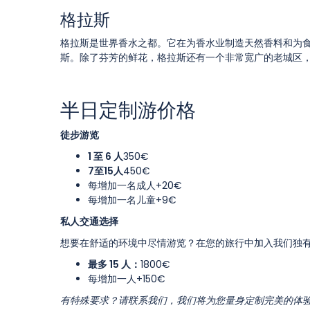
格拉斯
格拉斯是世界香水之都。它在为香水业制造天然香料和为食
斯。除了芬芳的鲜花，格拉斯还有一个非常宽广的老城区
半日定制游价格
徒步游览
1 至 6 人
350€
7至15人
450€
每增加一名成人+20€
每增加一名儿童+9€
私人交通选择
想要在舒适的环境中尽情游览？在您的旅行中加入我们独
最多 15 人：
1800€
每增加一人+150€
有特殊要求？请联系我们，我们将为您量身定制完美的体