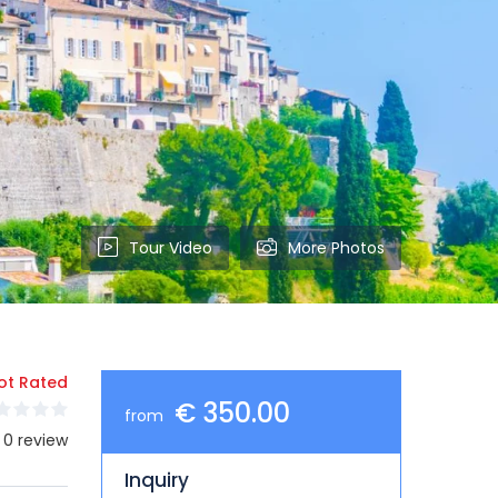
Tour Video
More Photos
ot Rated
€ 350.00
from
 0 review
Inquiry