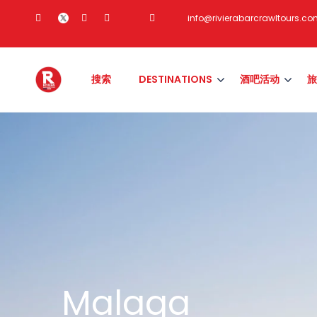
info@rivierabarcrawltours.c
搜索
DESTINATIONS
酒吧活动
旅
Malaga