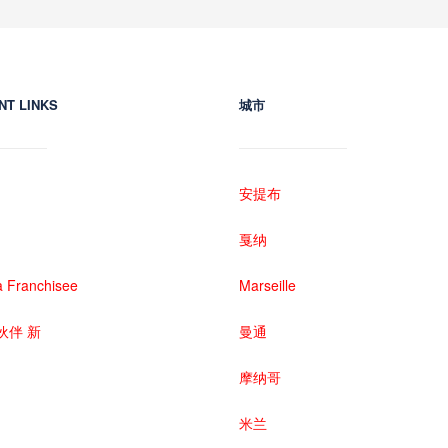
NT LINKS
城市
安提布
戛纳
 Franchisee
Marseille
伙伴 新
曼通
摩纳哥
米兰