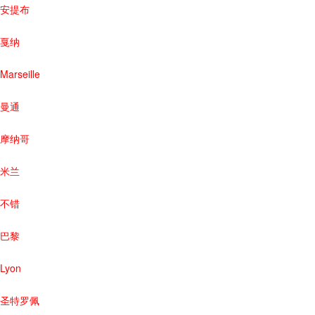
安提布
戛纳
Marseille
曼通
摩纳哥
米兰
不错
巴黎
Lyon
圣特罗佩