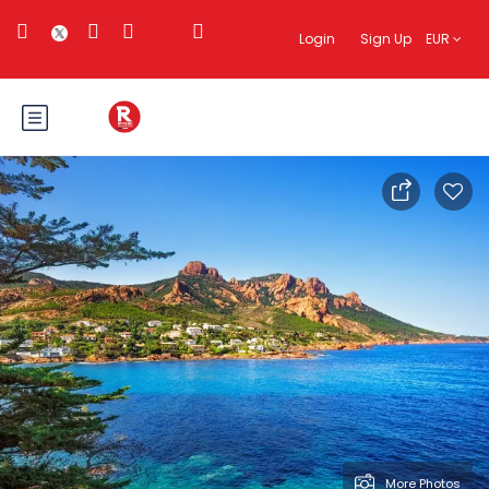
Login
Sign Up
EUR
More Photos