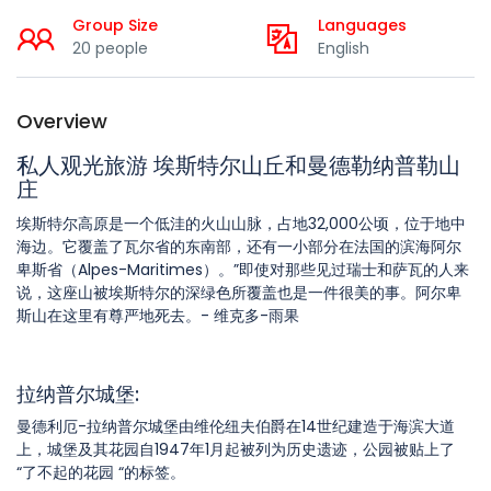
Group Size
Languages
20 people
English
Overview
私人观光旅游 埃斯特尔山丘和曼德勒纳普勒山
庄
埃斯特尔高原是一个低洼的火山山脉，占地32,000公顷，位于地中
海边。它覆盖了瓦尔省的东南部，还有一小部分在法国的滨海阿尔
卑斯省（Alpes-Maritimes）。”即使对那些见过瑞士和萨瓦的人来
说，这座山被埃斯特尔的深绿色所覆盖也是一件很美的事。阿尔卑
斯山在这里有尊严地死去。- 维克多-雨果
拉纳普尔城堡:
曼德利厄-拉纳普尔城堡由维伦纽夫伯爵在14世纪建造于海滨大道
上，城堡及其花园自1947年1月起被列为历史遗迹，公园被贴上了
“了不起的花园 “的标签。