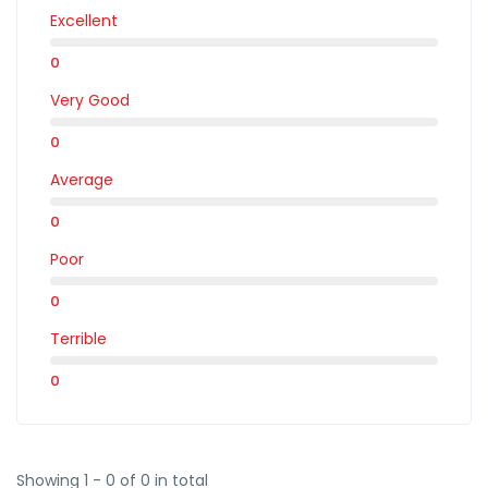
Excellent
0
Very Good
0
Average
0
Poor
0
Terrible
0
Showing 1 - 0 of 0 in total