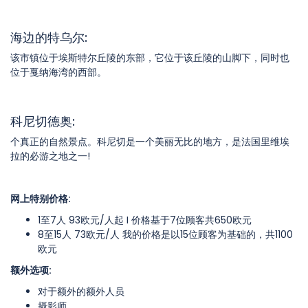
海边的特乌尔:
该市镇位于埃斯特尔丘陵的东部，它位于该丘陵的山脚下，同时也
位于戛纳海湾的西部。
科尼切德奥:
个真正的自然景点。科尼切是一个美丽无比的地方，是法国里维埃
拉的必游之地之一!
网上特别价格:
1至7人 93欧元/人起 I 价格基于7位顾客共650欧元
8至15人 73欧元/人 我的价格是以15位顾客为基础的，共1100
欧元
额外选项:
对于额外的额外人员
摄影师