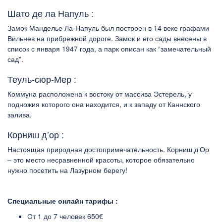
Шато де ла Напуль :
Замок Манделье Ла-Напуль был построен в 14 веке графами
Вильнев на прибрежной дороге. Замок и его сады внесены в
список с января 1947 года, а парк описан как “замечательный
сад”.
Теуль-сюр-Мер :
Коммуна расположена к востоку от массива Эстерель, у
подножия которого она находится, и к западу от Каннского
залива.
Корниш д’ор :
Настоящая природная достопримечательность. Корниш д’Ор
– это место несравненной красоты, которое обязательно
нужно посетить на Лазурном берегу!
Специальные онлайн тарифы :
От 1 до 7 человек 650€