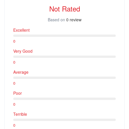
Not Rated
Based on
0 review
Excellent
0
Very Good
0
Average
0
Poor
0
Terrible
0