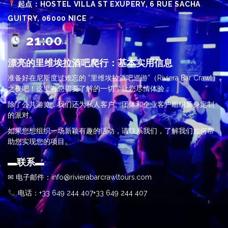
起点：HOSTEL VILLA ST EXUPERY, 6 RUE SACHA
GUITRY, 06000 NICE
21
:00
漂亮的里维埃拉酒吧爬行：基本实用信息
准备好在尼斯度过难忘的 “里维埃拉酒吧巡游”（Riviera Bar Crawl）
之夜吧！这里有您需要了解的一切，让您尽情体验：
除了公共游览，我们还为私人客户、团体和企业客户组织量身定制
的派对。
如果您想组织一场新颖有趣的活动，请联系我们，了解我们如何帮
助您实现您的项目。
▬联系
▬
✉ 电子邮件：info@rivierabarcrawltours.com
电话：+33 649 244 407+33 649 244 407