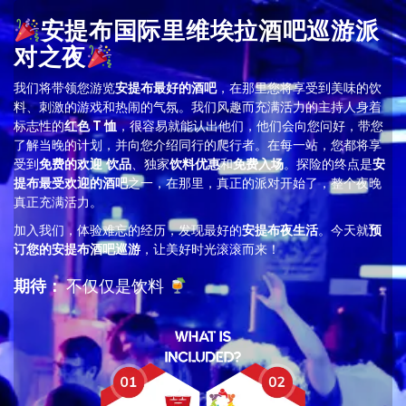
安提布国际里维埃拉酒吧巡游派
对之夜
我们将带领您游览
安提布最好的酒吧
，在那里您将享受到美味的饮
料、刺激的游戏和热闹的气氛。我们风趣而充满活力的主持人身着
标志性的
红色 T 恤
，很容易就能认出他们，他们会向您问好，带您
了解当晚的计划，并向您介绍同行的爬行者。在每一站，您都将享
受到
免费的欢迎
饮品
、独家
饮料优惠
和
免费入场
。探险的终点是
安
提布最受欢迎的酒吧
之一，在那里，真正的派对开始了，整个夜晚
真正充满活力。
加入我们，体验难忘的经历，发现最好的
安提布夜生活
。今天就
预
订您的安提布酒吧巡游
，让美好时光滚滚而来！
期待：
不仅仅是饮料