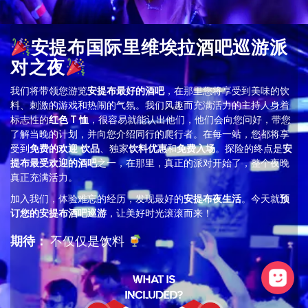
安提布国际里维埃拉酒吧巡游派
对之夜
我们将带领您游览
安提布最好的酒吧
，在那里您将享受到美味的饮
料、刺激的游戏和热闹的气氛。我们风趣而充满活力的主持人身着
标志性的
红色 T 恤
，很容易就能认出他们，他们会向您问好，带您
了解当晚的计划，并向您介绍同行的爬行者。在每一站，您都将享
受到
免费的欢迎
饮品
、独家
饮料优惠
和
免费入场
。探险的终点是
安
提布最受欢迎的酒吧
之一，在那里，真正的派对开始了，整个夜晚
真正充满活力。
加入我们，体验难忘的经历，发现最好的
安提布夜生活
。今天就
预
订您的安提布酒吧巡游
，让美好时光滚滚而来！
期待：
不仅仅是饮料