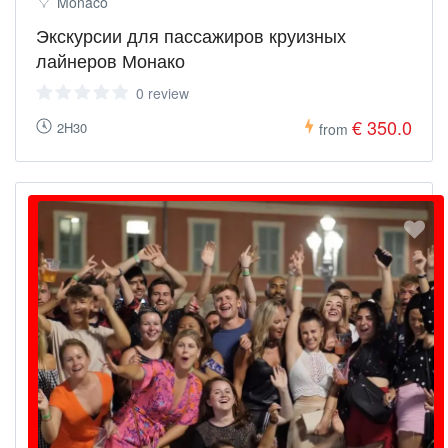
Monaco
Экскурсии для пассажиров круизных
лайнеров Монако
0 review
€ 350.0
2H30
from