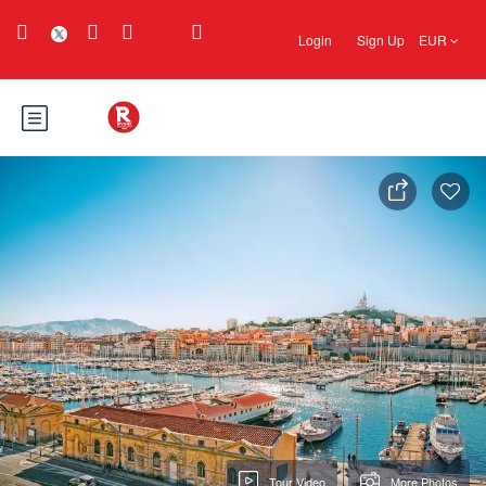
Login
Sign Up
EUR
Tour Video
More Photos