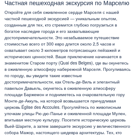
Частная пешеходная экскурсия по Марселю
Откройте для себя оживленное сердце Марселя с нашей
частной пешеходной экскурсией — уникальным опытом,
созданным для тех, кто стремится глубоко погрузиться в
богатое наследие города и его захватывающие
достопримечательности. Это незабываемое путешествие
стоимостью всего от 300 евро длится около 2,5 часов и
охватывает около 3 километров потрясающих пейзажей и
исторических ценностей. Ваше приключение начинается в
знаменитом Старом порту (Quai des Belges), где вы окунетесь
в оживленную атмосферу набережной Марселя. Прогуливаясь
по городу, вы увидите такие известные
достопримечательности, как Отель-де-Виль и элегантный
павильон Давьель, окунетесь в оживленную атмосферу
площади Баржемон и подниметесь на очаровательную гору
Монте-де-Аккуль, на которой возвышается причудливая
церковь Église des Accoules. Прогуляйтесь по живописным
улочкам улицы Рю-дю-Панье и оживленной площади Мулен,
впитывая местную культуру. Посетите историческую церковь
Вьей-Шарите, а затем завершите экскурсию у величественного
собора Мажор, настоящего шедевра архитектуры. Тех, кто