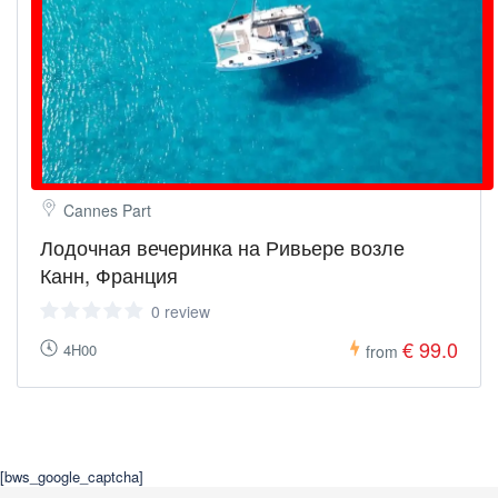
Cannes Part
Лодочная вечеринка на Ривьере возле
Канн, Франция
0 review
€ 99.0
4H00
from
[bws_google_captcha]