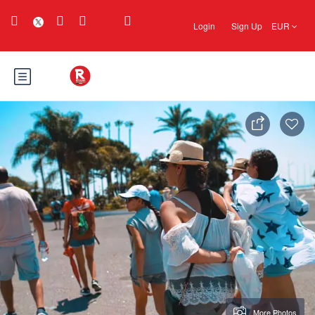
Login
Sign Up
EUR
More Photos