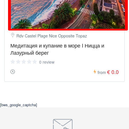
Rdv Castel Plage Nice Opposite Topaz
Медитация и купание в море I Ницца и
Лазурный берег
0 review
€ 0.0
from
[bws_google_captcha]