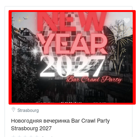
провансальской жизни
Ле Сюке (Старый город)
– Прогуляйтесь по
многовековой истории.
Нотр-Дам де л’Эсперанс
– потрясающее святилище на
вершине холма с панорамным видом.
Бульвар Круазетт
– легендарный променад мечты
Стрит-арт и скрытые фрески
– творческая душа Канн
раскрыта
Ратуша
– архитектурная элегантность в центре города
Леринские острова и “Человек в железной маске”
–
откройте для себя легендарную тайну
Центр искусств La Malmaison
– где культура
встречается с побережьем
Старый порт и яхтенная пристань
– где роскошь
встречается с морем
Дворец фестивалей и Аллея звезд
– встаньте там, где
ходили легенды
Strasbourg
Прекрасные песчаные пляжи
– лучшие берега
Новогодняя вечеринка Bar Crawl Party
Французской Ривьеры
Знаменитые места для шопинга
– бутики,
Strasbourg 2027
определяющие элегантность