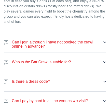
shot in case you buy 1 drink (1 at each bar), and enjoy a 30-50%
discounts on certain drinks (mostly beer and mixed drinks). We
play several games every night to boost the chemistry among the
group and you can also expect friendly hosts dedicated to having
a lot of fun.
Can I join although I have not booked the crawl
online in advance?
Yes. In case you haven’t booked online you can join the bar crawl
at any point during the night by paying 25 euros on-spot by card.
Who is the Bar Crawl suitable for?
Bar crawl is suitable for all people older than 18 years of age.
There is no upper limit, you are welcome to join us if you are 84
Is there a dress code?
as long as you want to have fun. We always have people from all
around the world so the main spoken language is English.
We want you to have a wonderful time so dress to impress - we
However, our guides speak French, and on some nights we have
are in France after all! Strictly, no flip-flops, tracksuits, football
Spanish speaking guides.
Can I pay by card in all the venues we visit?
shirts or swimsuits. That said, it’s fairly laid back and casual, so
shorts and a nice t-shirt are completely fine.