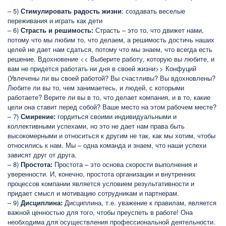
– 5)
Стимулировать радость жизни
: создавать веселые
переживания и играть как дети
– 6)
Страсть и решимость:
Страсть – это то, что движет нами,
потому что мы любим то, что делаем, а решимость достичь наших
целей не дает нам сдаться, потому что мы знаем, что всегда есть
решение. Вдохновение << Выберите работу, которую вы любите, и
вам не придется работать ни дня в своей жизни>> Конфуций
(Увлечены ли вы своей работой? Вы счастливы? Вы вдохновлены?
Любите ли вы то, чем занимаетесь, и людей, с которыми
работаете? Верите ли вы в то, что делает компания, и в то, какие
цели она ставит перед собой? Ваше место на этом рабочем месте?
– 7)
Смирение:
гордиться своими индивидуальными и
коллективными успехами, но это не дает нам права быть
высокомерными и относиться к другим не так, как мы хотим, чтобы
относились к нам. Мы – одна команда и знаем, что наши успехи
зависят друг от друга.
– 8)
Простота:
Простота – это основа скорости выполнения и
уверенности. И, конечно, простота организации и внутренних
процессов компании является условием результативности и
придает смысл и мотивацию сотрудникам и партнерам.
– 9)
Дисциплина:
Дисциплина, т.е. уважение к правилам, является
важной ценностью для того, чтобы преуспеть в работе! Она
необходима для осуществления профессиональной деятельности.