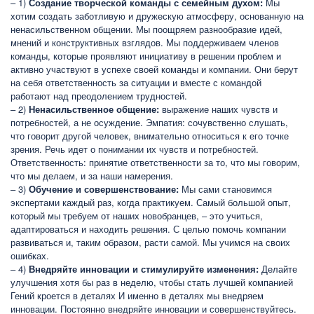
– 1)
Создание творческой команды с семейным духом:
Мы
хотим создать заботливую и дружескую атмосферу, основанную на
ненасильственном общении. Мы поощряем разнообразие идей,
мнений и конструктивных взглядов. Мы поддерживаем членов
команды, которые проявляют инициативу в решении проблем и
активно участвуют в успехе своей команды и компании. Они берут
на себя ответственность за ситуации и вместе с командой
работают над преодолением трудностей.
– 2)
Ненасильственное общение:
выражение наших чувств и
потребностей, а не осуждение. Эмпатия: сочувственно слушать,
что говорит другой человек, внимательно относиться к его точке
зрения. Речь идет о понимании их чувств и потребностей.
Ответственность: принятие ответственности за то, что мы говорим,
что мы делаем, и за наши намерения.
– 3)
Обучение и совершенствование:
Мы сами становимся
экспертами каждый раз, когда практикуем. Самый большой опыт,
который мы требуем от наших новобранцев, – это учиться,
адаптироваться и находить решения. С целью помочь компании
развиваться и, таким образом, расти самой. Мы учимся на своих
ошибках.
– 4)
Внедряйте инновации и стимулируйте изменения:
Делайте
улучшения хотя бы раз в неделю, чтобы стать лучшей компанией
Гений кроется в деталях И именно в деталях мы внедряем
инновации. Постоянно внедряйте инновации и совершенствуйтесь.