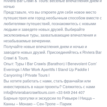
Riviera Bar Crawl & Tours: веселые впечатления днем и
ночью
Представьте, что вы откроете для себя новое место
путешествия или город необычным способом вместе с
любителями путешествий, познакомитесь с новыми
людьми и заведете новых друзей. Выбирайте
эксклюзивные туры, захватывающие впечатления и
незабываемые вечеринки.
Получайте новые впечатления днем и ночью и
заводите новых друзей. Присоединяйтесь к Riviera Bar
Crawl & Tours.
Опыт: Туры I Bar Crawls (Barathon) I Benevolent Com’
Evenings I After Work Aperitifs I Stand Up Paddle I
Canyoning I Private Tours I
Вы хотите работать с нами, стать франчайзи или
инвестировать в наши проекты? Свяжитесь с нами
info@rivierabarcrawltours.com +33 649 244 407
Барные прогулки и экскурсии по Ривьере I Ницца –
Канны – Монако – Сен-Тропе – Париж