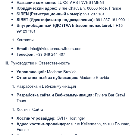
Название компании:
LUXSTARS INVESTMENT
Юридический адрес:
8 rue Chauvain, 06000 Nice, France
SIREN (Регистрационный номер):
991 237 181
SIRET (Идентификатор подразделения):
991 237 181 00011
Внутриобщинный НДС (TVA Intracommunautaire):
FR15
991237181
Контакты
Email:
info@rivierabarcrawltours.com
Телефон:
+33 649 244 407
III. Руководство и Ответственность
Управляющий:
Madame Brovida
Ответственный за публикацию:
Madame Brovida
Разработка и Веб-коммуникация
Разработка сайта и Веб-коммуникация:
Riviera Bar Crawl
Tours
Хостинг Сайта
Хостинг-провайдер:
OVH / Hostinger
Адрес хостинг-провайдера:
2 rue Kellermann, 59100 Roubaix,
France